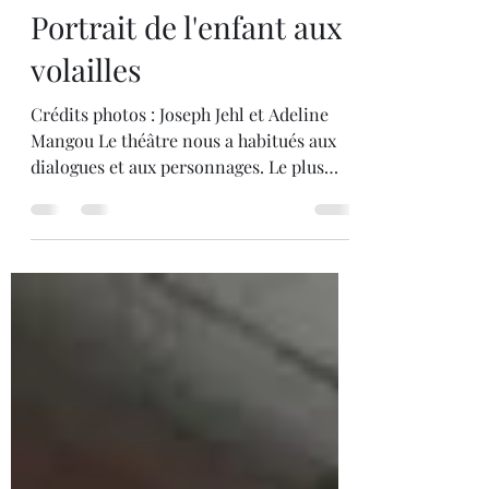
troupeastyanax
6 août 2022
2 min de lecture
Portrait de l'enfant aux
volailles
Crédits photos : Joseph Jehl et Adeline
Mangou Le théâtre nous a habitués aux
dialogues et aux personnages. Le plus
souvent, un personnage est incarné par
un seul acteur. Il arrive que par
commodité plusieurs rôles soient
interprétés par un même comédien. Il est
beaucoup plus rare en revanche que
plusieurs acteurs jouent le même
personnage. C’est pourtant l’enjeu du
Portrait de l’enfant aux volailles . Tous
les comédiens, ou plutôt les choreutes
figurant dans la distribution