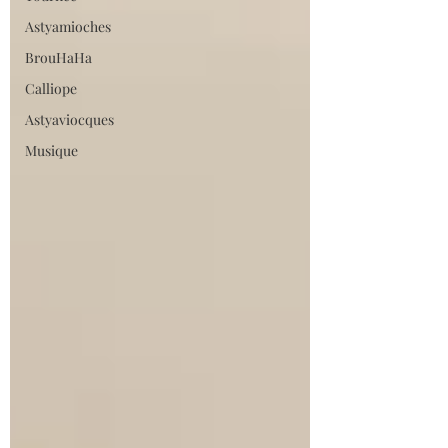
Astyamioches
BrouHaHa
Calliope
Astyaviocques
Musique