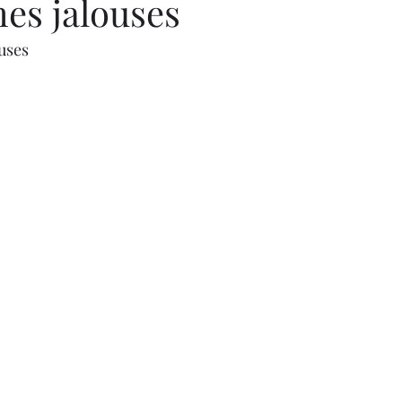
es jalouses
uses