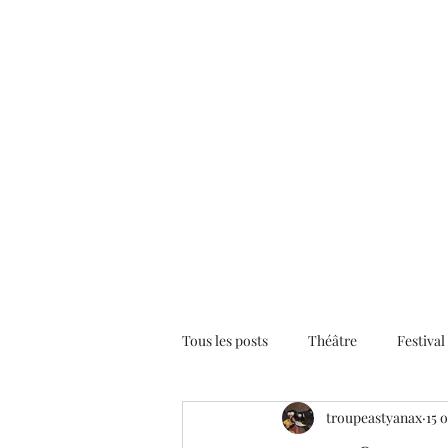
Tous les posts
Théâtre
Festival
troupeastyanax
15 
Astyaviocques
Musique