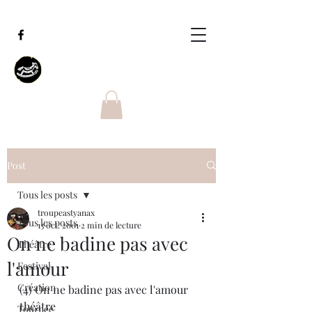
Post
Tous les posts
troupeastyanax
Tous les posts
13 oct. 2001
2 min de lecture
On ne badine pas avec
Théâtre
l'amour
Festival
Création
(4) On ne badine pas avec l'amour
théâtre
Tournée