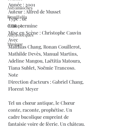
Année : 2001
Astyamioches
Auteur : Alfred de Musset
BrouHaHa
Type : de
Etat : termine
Calliope
Mise en Scène : Christophe Cauvin
Astyaviocques
Avec
Musique
Matthias Chang, Ronan Couillerot, 
Mathilde Devès, Manual Martins, 
Adeline Mangou, Laëtitia Matoura, 
Tiana Sublet, Noëmie Trancoso.
Note
Direction d'acteurs : Gabriel Chang, 
Florent Meyer
Tel un chœur antique, le Chœur 
conte, raconte, prophétise. Un 
cadre bucolique empreint de 
fantaisie voire de féerie. Un château.