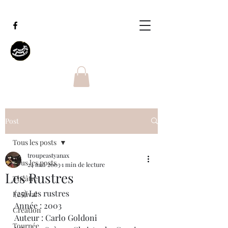
Post
Tous les posts
troupeastyanax
Tous les posts
24 mai 2003
1 min de lecture
Les Rustres
Théâtre
(25) Les rustres
Festival
Année : 2003
Création
Auteur : Carlo Goldoni
Tournée