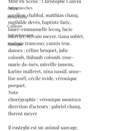
Mise en Scène : Christophe Cauvin
Astyamioches
Avec
aurélien chabbal, matthias chang, 
BrouHaHa
mathilde devès, baptiste furic, 
Calliope
laure-emmanuelle lecoq, lucie 
Astyaviocques
mercier, sylvain meyer, tiana sublet, 
noémie trancoso, yannis truc.
Musique
danses : céline broquet, julie 
colomb, thibault colomb, rose-
marie da-inès, mireille jameux, 
karine malleret, nina nassif, anne-
lise noël, cécile ovide, véronique 
porquet.
Note
chorégraphie : véronique montoya
direction d’acteurs : gabriel chang, 
florent meyer
Il rusteghi est un animal sauvage.