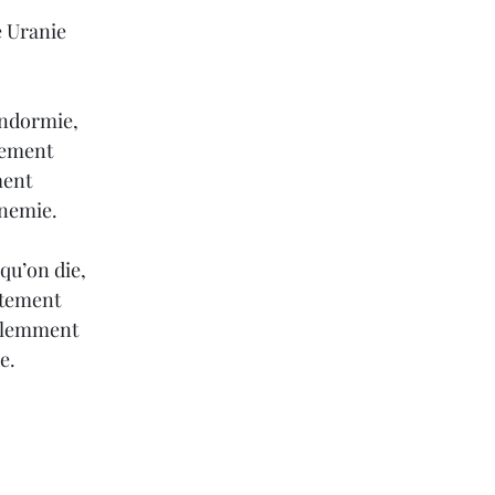
e Uranie
endormie,
uement
ment
nnemie.
 qu’on die,
rtement
solemment
e.