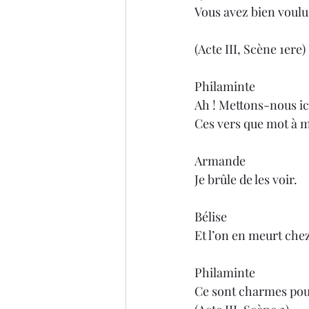
Vous avez bien voulu 
(Acte III, Scène 1ere)
Philaminte
Ah ! Mettons-nous ici
Ces vers que mot à mo
Armande
Je brûle de les voir.
Bélise
Et l’on en meurt che
Philaminte
Ce sont charmes pour