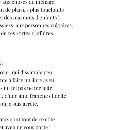
 aux choses du ménage,
nt de plaisirs plus touchants
et des marmots d’enfants !
ssiers, aux personnes vulgaires,
e ces sortes d’affaires.
e)
ur, qui dissimule peu,
te à faire un libre aveu ;
un tel pas ne me jette,
ut, d’une âme franche et nette
où je suis arrêté,
)
ux sont tout de ce côté.
et aveu ne vous porte :