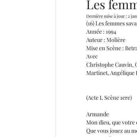
Les femm
Dernière mise à jour :
2 jan
(16) Les femmes sava
Année : 1994
Auteur : Molière
Mise en Scène : Betr
Avec
Christophe Cauvin, 
Martinet, Angélique 
(Acte I, Scène 1ere)
Armande
Mon dieu, que votre e
Que vous jouez au m