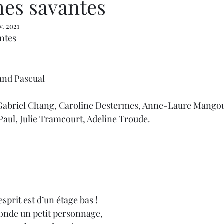
es savantes
v. 2021
ntes
and Pascual
Gabriel Chang, Caroline Destermes, Anne-Laure Mangou
Paul, Julie Tramcourt, Adeline Troude.
sprit est d’un étage bas !
onde un petit personnage,