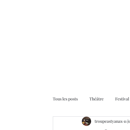
Tous les posts
Théâtre
Festival
troupeastyanax
11 j
Astyaviocques
Musique