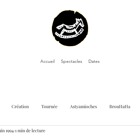
Accueil
Spectacles
Dates
Création
Tournée
Astyamioches
BrouHaHa
uin 1994
1 min de lecture