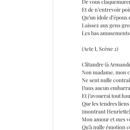
De vous claquemurer
Et de n’entrevoir poi
Qu’un idole d’époux 
Laissez aux gens gro
Les bas amusements d
(Acte I, Scène 2)
Clitandre (à Armand
Non madame, mon cœ
Ne sent nulle contrain
Dans aucun embarras 
Et j’avouerai tout ha
Que les tendres liens 
(montrant Henriette
Mon amour et mes vœ
Qu’à nulle émotion c