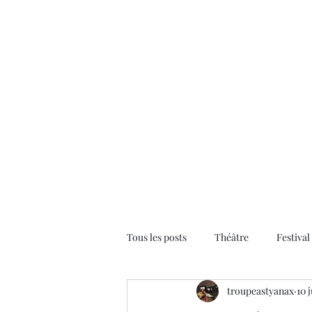
Tous les posts
Théâtre
Festival
troupeastyanax
10 
Astyaviocques
Musique