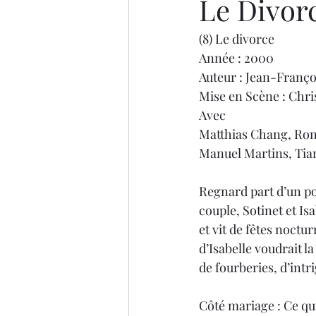
Le Divor
(8) Le divorce
Année : 2000
Auteur : Jean-Franç
Mise en Scène : Chr
Avec
Matthias Chang, Rona
Manuel Martins, Tia
Regnard part d’un pos
couple, Sotinet et Isa
et vit de fêtes noctur
d’Isabelle voudrait la
de fourberies, d’intr
Côté mariage : Ce qui