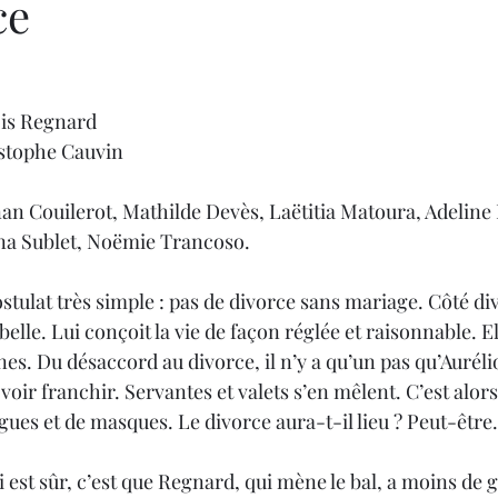
ce
ois Regnard
istophe Cauvin
n Couilerot, Mathilde Devès, Laëtitia Matoura, Adeline
na Sublet, Noëmie Trancoso.
tulat très simple : pas de divorce sans mariage. Côté div
belle. Lui conçoit la vie de façon réglée et raisonnable. El
nes. Du désaccord au divorce, il n’y a qu’un pas qu’Aurélio
 voir franchir. Servantes et valets s’en mêlent. C’est alor
igues et de masques. Le divorce aura-t-il lieu ? Peut-être.
 est sûr, c’est que Regnard, qui mène le bal, a moins de g