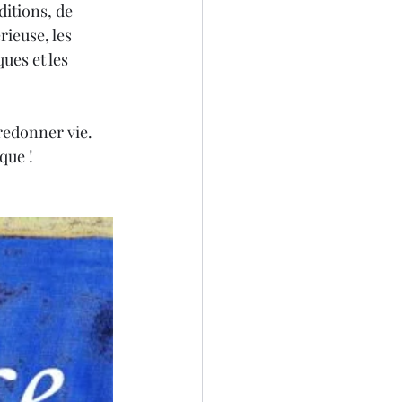
itions, de 
rieuse, les 
ues et les 
redonner vie. 
que !