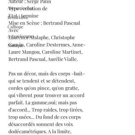
Auteur : Serge Palin
Astyamioches
Type : création de
Etat : termine
BrouHaHa
Mise en Scène : Bertrand Pascual
Calliope
Avec
Astyaviocques
Laurence Atalaphe, Christophe 
Cauvin, Caroline Destermes, Anne-
Musique
Laure Mangou, Caroline Martinet, 
Bertrand Pascual, Aurélie Vialle.
Pas un décor, mais des corps -huit- 
qui se tendent et se détendent, 
cordes qu'on pince, qu'on gratte, 
qui vibrent pour trouver un accord 
parfait. La gamme,oui; mais pas 
d'accord... Trop raides, trop tirées, 
trop usées... Du fond de ces corps 
désaccordés sonnent des voix 
dodécamétriques. A la limite, 