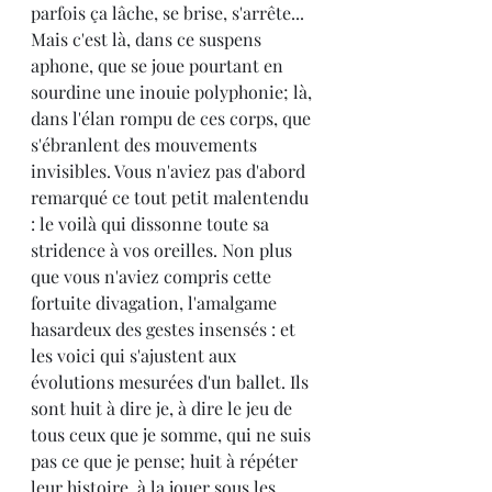
parfois ça lâche, se brise, s'arrête... 
Mais c'est là, dans ce suspens 
aphone, que se joue pourtant en 
sourdine une inouie polyphonie; là, 
dans l'élan rompu de ces corps, que 
s'ébranlent des mouvements 
invisibles. Vous n'aviez pas d'abord 
remarqué ce tout petit malentendu 
: le voilà qui dissonne toute sa 
stridence à vos oreilles. Non plus 
que vous n'aviez compris cette 
fortuite divagation, l'amalgame 
hasardeux des gestes insensés : et 
les voici qui s'ajustent aux 
évolutions mesurées d'un ballet. Ils 
sont huit à dire je, à dire le jeu de 
tous ceux que je somme, qui ne suis 
pas ce que je pense; huit à répéter 
leur histoire, à la jouer sous les 