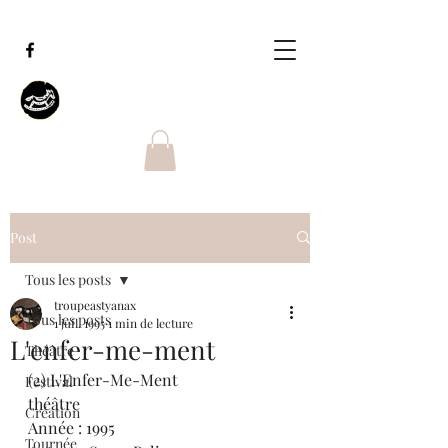
Post
Tous les posts
troupeastyanax
Tous les posts
1 juil. 1995
1 min de lecture
L'enfer-me-ment
Théâtre
(2) L'Enfer-Me-Ment
Festival
théâtre
Création
Année : 1995
Tournée