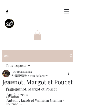
Post
Tous les posts
troupeastyanax
Tous les posts
11 mai 2002
2 min de lecture
Jeannot, Margot et Poucet
Théâtre
(14) Jeannot, Margot et Poucet
Festival
Année : 2002
Création
Auteur : Jacob et Wilhelm Grimm / 
Tournée