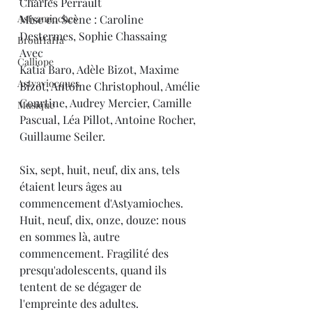
Charles Perrault
Astyamioches
Mise en Scène : Caroline 
Destermes, Sophie Chassaing
BrouHaHa
Avec
Calliope
Katia Baro, Adèle Bizot, Maxime 
Astyaviocques
Bizot, Antoine Christophoul, Amélie 
Courtine, Audrey Mercier, Camille 
Musique
Pascual, Léa Pillot, Antoine Rocher, 
Guillaume Seiler.
Six, sept, huit, neuf, dix ans, tels 
étaient leurs âges au 
commencement d'Astyamioches. 
Huit, neuf, dix, onze, douze: nous 
en sommes là, autre 
commencement. Fragilité des 
presqu'adolescents, quand ils 
tentent de se dégager de 
l'empreinte des adultes.