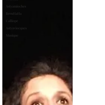
Astyamioches
BrouHaHa
Calliope
Astyaviocques
Musique