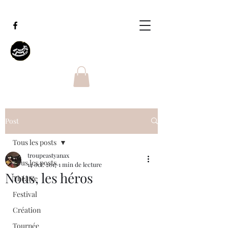
Post
Tous les posts
troupeastyanax
Tous les posts
14 oct. 2017
1 min de lecture
Nous, les héros
Théâtre
Festival
Création
Tournée