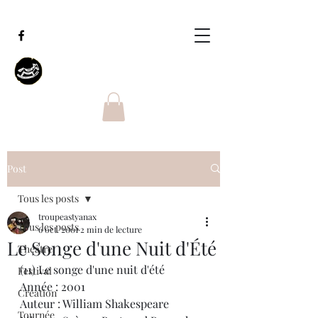
Post
Tous les posts
troupeastyanax
Tous les posts
6 oct. 2001
2 min de lecture
Le Songe d'une Nuit d'Été
Théâtre
(11) Le songe d'une nuit d'été
Festival
Année : 2001
Création
Auteur : William Shakespeare
Tournée