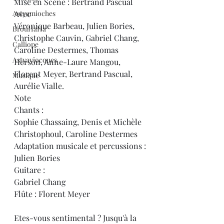
Mise en Scène : Bertrand Pascual
Astyamioches
Avec
Véronique Barbeau, Julien Bories, 
BrouHaHa
Christophe Cauvin, Gabriel Chang, 
Calliope
Caroline Destermes, Thomas 
Astyaviocques
Herson, Anne-Laure Mangou, 
Florent Meyer, Bertrand Pascual, 
Musique
Aurélie Vialle.
Note
Chants :
Sophie Chassaing, Denis et Michèle 
Christophoul, Caroline Destermes
Adaptation musicale et percussions :
Julien Bories
Guitare :
Gabriel Chang
Flûte : Florent Meyer
Etes-vous sentimental ? Jusqu'à la 