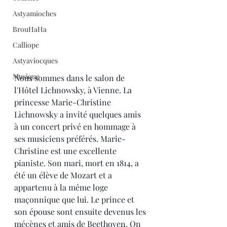
Astyamioches
BrouHaHa
Calliope
Astyaviocques
Musique
Nous sommes dans le salon de 
l'Hôtel Lichnowsky, à Vienne. La 
princesse Marie-Christine 
Lichnowsky a invité quelques amis 
à un concert privé en hommage à 
ses musiciens préférés. Marie-
Christine est une excellente 
pianiste. Son mari, mort en 1814, a 
été un élève de Mozart et a 
appartenu à la même loge 
maçonnique que lui. Le prince et 
son épouse sont ensuite devenus les 
mécènes et amis de Beethoven. On 