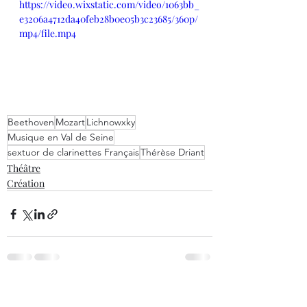
https://video.wixstatic.com/video/1063bb_
e3206a4712da40feb28b0e05b3c23685/360p/
mp4/file.mp4
Beethoven
Mozart
Lichnowxky
Musique en Val de Seine
sextuor de clarinettes Français
Thérèse Driant
Théâtre
Création
Posts récents
Voir tout