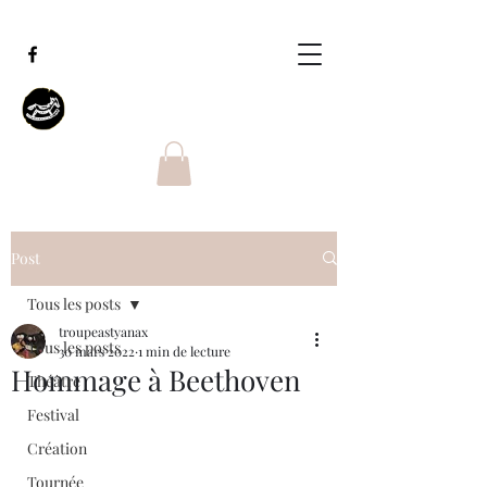
Post
Tous les posts
troupeastyanax
Tous les posts
30 mars 2022
1 min de lecture
Hommage à Beethoven
Théâtre
Festival
Création
Tournée