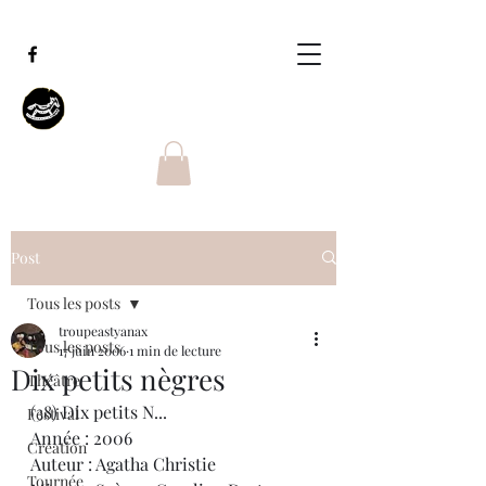
Post
Tous les posts
troupeastyanax
Tous les posts
17 juin 2006
1 min de lecture
Dix petits nègres
Théâtre
(38) Dix petits N...
Festival
Année : 2006
Création
Auteur : Agatha Christie
Tournée