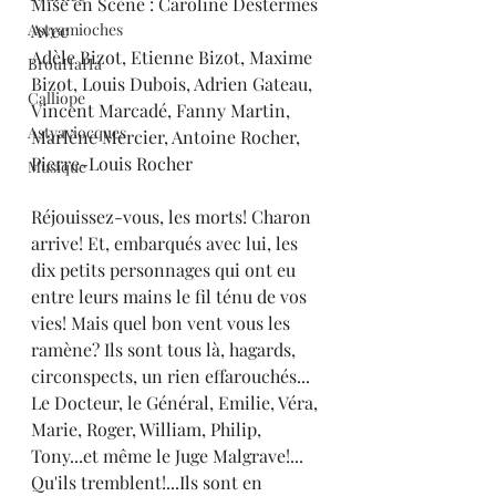
Mise en Scène : Caroline Destermes
Astyamioches
Avec
Adèle Bizot, Etienne Bizot, Maxime 
BrouHaHa
Bizot, Louis Dubois, Adrien Gateau, 
Calliope
Vincent Marcadé, Fanny Martin, 
Astyaviocques
Marlène Mercier, Antoine Rocher, 
Pierre-Louis Rocher
Musique
Réjouissez-vous, les morts! Charon 
arrive! Et, embarqués avec lui, les 
dix petits personnages qui ont eu 
entre leurs mains le fil ténu de vos 
vies! Mais quel bon vent vous les 
ramène? Ils sont tous là, hagards, 
circonspects, un rien effarouchés... 
Le Docteur, le Général, Emilie, Véra, 
Marie, Roger, William, Philip, 
Tony...et même le Juge Malgrave!...
Qu'ils tremblent!...Ils sont en 